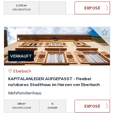
1.270 m²
GRUNDSTÜCK
VERKAUFT
Eberbach
KAPITALANLEGER AUFGEPASST - Flexibel
nutzbares Stadthaus im Herzen von Eberbach
Mehrfamilienhaus
160 m²
5
WOHNFLÄCHE
ZIMMER