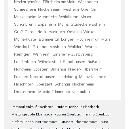
Neckargemünd
Flörsheim am Main
Wiesbaden
Schriesheim
Hockenheim
Ilvesheim
Ober Olm
Meckesheim
Mannheim
Waldbrunn
Mauer
Schönbrunn
Eppelheim
Mainz
Stadecken-Elsheim
Groß-Gerau
Neckarsteinach
Oestrich-Winkel
Mainz-Kastel
Bammental
Langen
Hochheim am Main
Wiesloch
Bürstadt
Mosbach
Walldorf
Worms
Reilingen
Weinheim
Ginsheim-Gustavsburg
Laudenbach
Wilhelmsfeld
Sandhausen
Nußloch
Harxheim
Eppstein
Birkenau
Nieder-Hilbersheim
Edingen-Neckarhausen
Heidelberg
Mainz-Kostheim
Hirschhorn
Oberzent
Schönau
Nackenheim
Dossenheim
Maxdorf
Immobilie verkaufen
Immobilienkauf Eberbach
Einfamilienhaus Eberbach
Mietangebote Eberbach
kaufen Eberbach
Immo Eberbach
Einfamilienhäuser Eberbach
Grundstücke Eberbach
Büro