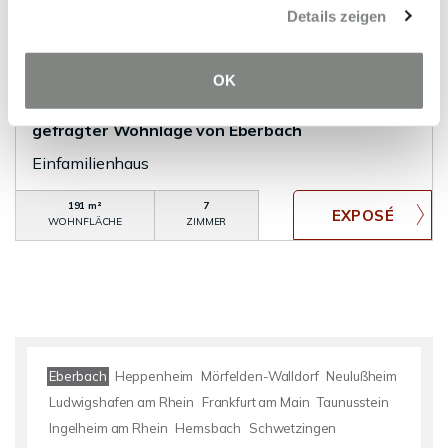
Details zeigen
VERKAUFT
Eberbach
OK
Einfamilienhaus mit Einliegerwohnung in
gefragter Wohnlage von Eberbach
Einfamilienhaus
191 m²
7
WOHNFLÄCHE
ZIMMER
Eberbach
Heppenheim
Mörfelden-Walldorf
Neulußheim
Ludwigshafen am Rhein
Frankfurt am Main
Taunusstein
Ingelheim am Rhein
Hemsbach
Schwetzingen