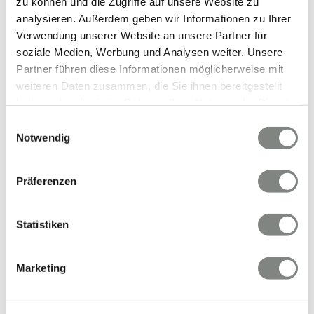
zu können und die Zugriffe auf unsere Website zu
analysieren. Außerdem geben wir Informationen zu Ihrer
Verwendung unserer Website an unsere Partner für
VERKAUFT
soziale Medien, Werbung und Analysen weiter. Unsere
Partner führen diese Informationen möglicherweise mit
Eberbach
weiteren Daten zusammen, die Sie ihnen bereitgestellt
Ideal für junge Familien - Großes Einfamilienhaus
haben oder die sie im Rahmen Ihrer Nutzung der Dienste
mit hervorragender Verkehrsanbindung in
gesammelt haben. Sie geben Einwilligung zu unseren
Einwilligungsauswahl
Eberbach
Cookies, wenn Sie unsere Webseite weiterhin nutzen.
Notwendig
Einfamilienhaus
Präferenzen
195 m²
6
WOHNFLÄCHE
ZIMMER
Statistiken
Marketing
Video