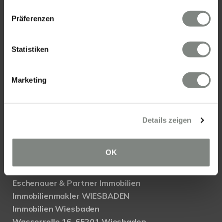
Präferenzen
Statistiken
KONTAKT
Marketing
Eschenauer & Partner Immobilien
Immobilienmakler HEIDELBERG
Immobilien Heidelberg
Details zeigen
Akademiestraße 1, 69117 Heidelberg
Tel.:
06221 - 67 26 077
OK
Mail:
info@eschenauer-partner.de
Eschenauer & Partner Immobilien
Immobilienmakler WIESBADEN
Immobilien Wiesbaden
Wasserrolle 16, 65201 Wiesbaden