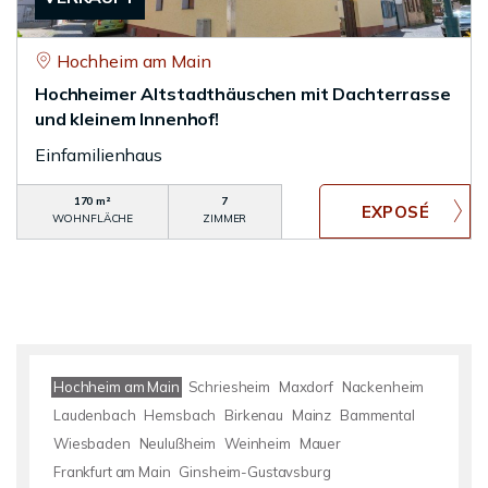
Hochheim am Main
Hochheimer Altstadthäuschen mit Dachterrasse
und kleinem Innenhof!
Einfamilienhaus
170 m²
7
WOHNFLÄCHE
ZIMMER
Hochheim am Main
Schriesheim
Maxdorf
Nackenheim
Laudenbach
Hemsbach
Birkenau
Mainz
Bammental
Wiesbaden
Neulußheim
Weinheim
Mauer
Frankfurt am Main
Ginsheim-Gustavsburg