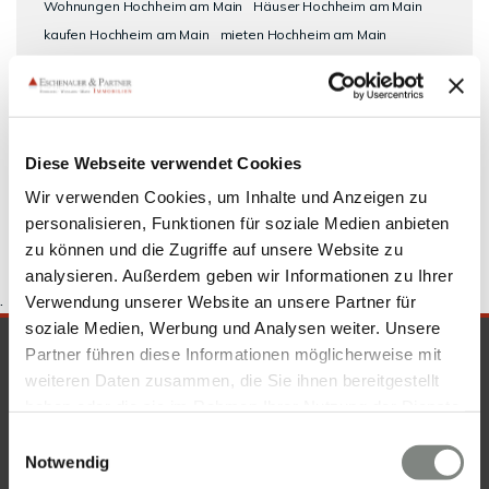
Wohnungen Hochheim am Main
Häuser Hochheim am Main
kaufen Hochheim am Main
mieten Hochheim am Main
Einfamilienhaus Hochheim am Main
Mietwohnungen Hochheim
am Main
Immobilien Hochheim am Main
Immo Hochheim am
Main
Reihenhaus Hochheim am Main
Mietwohnung Hochheim
am Main
Wohnungssuche Hochheim am Main
Wohnung suche
Diese Webseite verwendet Cookies
Hochheim am Main
Mietangebote Hochheim am Main
Wir verwenden Cookies, um Inhalte und Anzeigen zu
personalisieren, Funktionen für soziale Medien anbieten
zu können und die Zugriffe auf unsere Website zu
analysieren. Außerdem geben wir Informationen zu Ihrer
.
Verwendung unserer Website an unsere Partner für
soziale Medien, Werbung und Analysen weiter. Unsere
SICHERHEIT & KOMPETENZ
Partner führen diese Informationen möglicherweise mit
weiteren Daten zusammen, die Sie ihnen bereitgestellt
haben oder die sie im Rahmen Ihrer Nutzung der Dienste
gesammelt haben. Sie geben Einwilligung zu unseren
Einwilligungsauswahl
Cookies, wenn Sie unsere Webseite weiterhin nutzen.
Notwendig