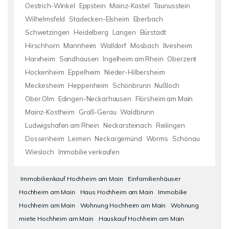
Oestrich-Winkel
Eppstein
Mainz-Kastel
Taunusstein
Wilhelmsfeld
Stadecken-Elsheim
Eberbach
Schwetzingen
Heidelberg
Langen
Bürstadt
Hirschhorn
Mannheim
Walldorf
Mosbach
Ilvesheim
Harxheim
Sandhausen
Ingelheim am Rhein
Oberzent
Hockenheim
Eppelheim
Nieder-Hilbersheim
Meckesheim
Heppenheim
Schönbrunn
Nußloch
Ober Olm
Edingen-Neckarhausen
Flörsheim am Main
Mainz-Kostheim
Groß-Gerau
Waldbrunn
Ludwigshafen am Rhein
Neckarsteinach
Reilingen
Dossenheim
Leimen
Neckargemünd
Worms
Schönau
Wiesloch
Immobilie verkaufen
Immobilienkauf Hochheim am Main
Einfamilienhäuser
Hochheim am Main
Haus Hochheim am Main
Immobilie
Hochheim am Main
Wohnung Hochheim am Main
Wohnung
miete Hochheim am Main
Hauskauf Hochheim am Main