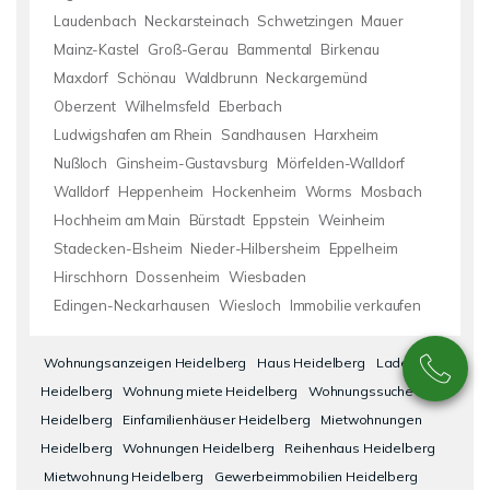
Laudenbach
Neckarsteinach
Schwetzingen
Mauer
Mainz-Kastel
Groß-Gerau
Bammental
Birkenau
Maxdorf
Schönau
Waldbrunn
Neckargemünd
Oberzent
Wilhelmsfeld
Eberbach
Ludwigshafen am Rhein
Sandhausen
Harxheim
Nußloch
Ginsheim-Gustavsburg
Mörfelden-Walldorf
Walldorf
Heppenheim
Hockenheim
Worms
Mosbach
Hochheim am Main
Bürstadt
Eppstein
Weinheim
Stadecken-Elsheim
Nieder-Hilbersheim
Eppelheim
Hirschhorn
Dossenheim
Wiesbaden
Edingen-Neckarhausen
Wiesloch
Immobilie verkaufen
Wohnungsanzeigen Heidelberg
Haus Heidelberg
Laden
Heidelberg
Wohnung miete Heidelberg
Wohnungssuche
Heidelberg
Einfamilienhäuser Heidelberg
Mietwohnungen
Heidelberg
Wohnungen Heidelberg
Reihenhaus Heidelberg
Mietwohnung Heidelberg
Gewerbeimmobilien Heidelberg