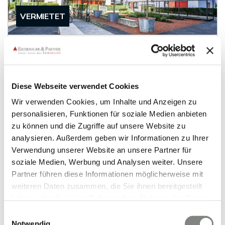
VERMIETET
Heidelberg
Moderne Wohnung in ruhiger Wohnlage nahe
Hauptbahnhof
Diese Webseite verwendet Cookies
Etagenwohnung
Wir verwenden Cookies, um Inhalte und Anzeigen zu
71 m²
3
personalisieren, Funktionen für soziale Medien anbieten
WOHNFLÄCHE
ZIMMER
zu können und die Zugriffe auf unsere Website zu
analysieren. Außerdem geben wir Informationen zu Ihrer
Verwendung unserer Website an unsere Partner für
soziale Medien, Werbung und Analysen weiter. Unsere
Partner führen diese Informationen möglicherweise mit
weiteren Daten zusammen, die Sie ihnen bereitgestellt
haben oder die sie im Rahmen Ihrer Nutzung der Dienste
VERKAUFT
gesammelt haben. Sie geben Einwilligung zu unseren
Einwilligungsauswahl
Cookies, wenn Sie unsere Webseite weiterhin nutzen.
Notwendig