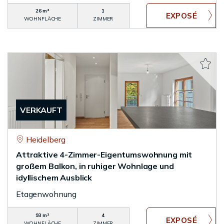
26 m²
1
WOHNFLÄCHE
ZIMMER
VERKAUFT
Heidelberg
Attraktive 4-Zimmer-Eigentumswohnung mit
großem Balkon, in ruhiger Wohnlage und
idyllischem Ausblick
Etagenwohnung
93 m²
4
WOHNFLÄCHE
ZIMMER