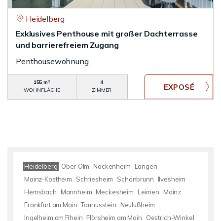
Heidelberg
Exklusives Penthouse mit großer Dachterrasse
und barrierefreiem Zugang
Penthousewohnung
155 m²
4
WOHNFLÄCHE
ZIMMER
Heidelberg
Ober Olm
Nackenheim
Langen
Mainz-Kostheim
Schriesheim
Schönbrunn
Ilvesheim
Hemsbach
Mannheim
Meckesheim
Leimen
Mainz
Frankfurt am Main
Taunusstein
Neulußheim
Ingelheim am Rhein
Flörsheim am Main
Oestrich-Winkel