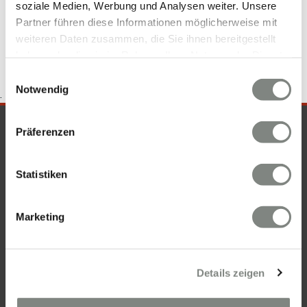
soziale Medien, Werbung und Analysen weiter. Unsere
Immobilienkauf Schwetzingen
Wohnung Schwetzingen
Partner führen diese Informationen möglicherweise mit
weiteren Daten zusammen, die Sie ihnen bereitgestellt
haben oder die sie im Rahmen Ihrer Nutzung der Dienste
gesammelt haben. Sie geben Einwilligung zu unseren
Einwilligungsauswahl
Cookies, wenn Sie unsere Webseite weiterhin nutzen.
Notwendig
.
SICHERHEIT & KOMPETENZ
Präferenzen
Statistiken
Marketing
Details zeigen
KONTAKT