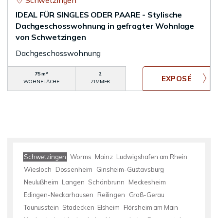
Schwetzingen
IDEAL FÜR SINGLES ODER PAARE - Stylische
Dachgeschosswohnung in gefragter Wohnlage
von Schwetzingen
Dachgeschosswohnung
75 m²
2
WOHNFLÄCHE
ZIMMER
Schwetzingen
Worms
Mainz
Ludwigshafen am Rhein
Wiesloch
Dossenheim
Ginsheim-Gustavsburg
Neulußheim
Langen
Schönbrunn
Meckesheim
Edingen-Neckarhausen
Reilingen
Groß-Gerau
Taunusstein
Stadecken-Elsheim
Flörsheim am Main