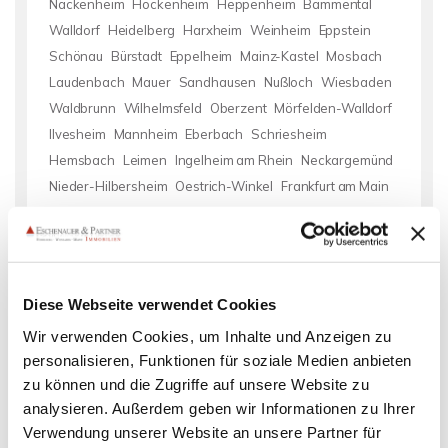
Nackenheim
Hockenheim
Heppenheim
Bammental
Walldorf
Heidelberg
Harxheim
Weinheim
Eppstein
Schönau
Bürstadt
Eppelheim
Mainz-Kastel
Mosbach
Laudenbach
Mauer
Sandhausen
Nußloch
Wiesbaden
Waldbrunn
Wilhelmsfeld
Oberzent
Mörfelden-Walldorf
Ilvesheim
Mannheim
Eberbach
Schriesheim
Hemsbach
Leimen
Ingelheim am Rhein
Neckargemünd
Nieder-Hilbersheim
Oestrich-Winkel
Frankfurt am Main
Mainz-Kostheim
Neckarsteinach
Hochheim am Main
Ober Olm
Hirschhorn
Birkenau
Immobilie verkaufen
kaufen Schwetzingen
Wohnungssuche Schwetzingen
Haus
Diese Webseite verwendet Cookies
Schwetzingen
Eigentumswohnung Schwetzingen
Wir verwenden Cookies, um Inhalte und Anzeigen zu
Einfamilienhaus Schwetzingen
Immo Schwetzingen
Wohnung
personalisieren, Funktionen für soziale Medien anbieten
suche Schwetzingen
Wohnungsanzeigen Schwetzingen
zu können und die Zugriffe auf unsere Website zu
Immobilie Schwetzingen
Hauskauf Schwetzingen
Wohnungen
analysieren. Außerdem geben wir Informationen zu Ihrer
Schwetzingen
Immobilien Schwetzingen
Häuser
Verwendung unserer Website an unsere Partner für
Schwetzingen
Einfamilienhäuser Schwetzingen