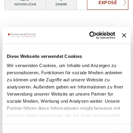
WOHNFLÄCHE
ZIMMER
Schönau
Hochheim am Main
Groß-Gerau
Mainz
Diese Webseite verwendet Cookies
Ginsheim-Gustavsburg
Mörfelden-Walldorf
Eppelheim
Wir verwenden Cookies, um Inhalte und Anzeigen zu
Oestrich-Winkel
Birkenau
Bammental
personalisieren, Funktionen für soziale Medien anbieten
Ludwigshafen am Rhein
Mainz-Kostheim
Heidelberg
zu können und die Zugriffe auf unsere Website zu
Neckarsteinach
Dossenheim
Eberbach
Schwetzingen
analysieren. Außerdem geben wir Informationen zu Ihrer
Mannheim
Wiesloch
Walldorf
Neulußheim
Oberzent
Verwendung unserer Website an unsere Partner für
Nackenheim
Ilvesheim
Hockenheim
Flörsheim am Main
soziale Medien, Werbung und Analysen weiter. Unsere
Nieder-Hilbersheim
Waldbrunn
Wilhelmsfeld
Partner führen diese Informationen möglicherweise mit
Taunusstein
Heppenheim
Langen
Neckargemünd
weiteren Daten zusammen, die Sie ihnen bereitgestellt
Sandhausen
Nußloch
Eppstein
Maxdorf
Worms
haben oder die sie im Rahmen Ihrer Nutzung der Dienste
Ober Olm
Hemsbach
Mainz-Kastel
Schönbrunn
gesammelt haben. Sie geben Einwilligung zu unseren
Einwilligungsauswahl