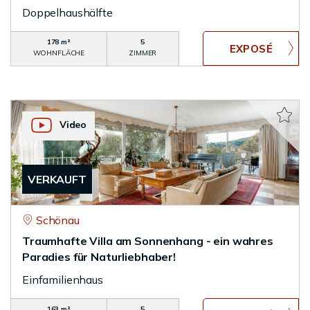
Doppelhaushälfte
178 m²
5
WOHNFLÄCHE
ZIMMER
Video
VERKAUFT
Schönau
Traumhafte Villa am Sonnenhang - ein wahres
Paradies für Naturliebhaber!
Einfamilienhaus
163 m²
5