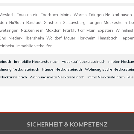
iesloch
Taunusstein
Eberbach
Mainz
Worms
Edingen-Neckarhausen
den
Nußloch
Bürstadt
Ginsheim-Gustavsburg
Langen
Meckesheim
Lu
wetzingen
Nackenheim
Maxdorf
Frankfurt am Main
Eppstein
Wilhelmsf
ünd
Nieder-Hilbersheim
Walldorf
Mauer
Harxheim
Hemsbach
Heppen
einheim
Immobilie verkaufen
einach
Immobilie Neckarsteinach
Hauskauf Neckarsteinach
mieten Neckar
ohnung Neckarsteinach
Häuser Neckarsteinach
Wohnung suche Neckarstei
Neckarsteinach
Wohnung miete Neckarsteinach
Immo Neckarsteinach
Mie
SICHERHEIT & KOMPETENZ