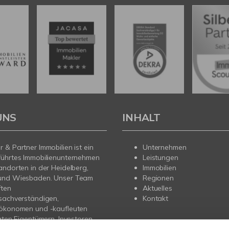
UNS
INHALT
 & Partner Immobilien ist ein
Unternehmen
führtes Immobilienunternehmen
Leistungen
andorten in der Heidelberg,
Immobilien
und Wiesbaden. Unser Team
Regionen
ften
Aktuelles
sachverständigen,
Kontakt
nökonomen und -kaufleuten
vaten Eigentümern, Investoren
gern professionelle