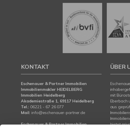
KONTAKT
ÜBER 
Eschenauer & Partner Immobilien
Eschenauer
Immobilienmakler HEIDELBERG
inhaberge
Immobilien Heidelberg
mit Bürost
Akademiestraße 1, 69117 Heidelberg
Eberbach 
Tel.:
06221 - 67 26 077
aus geprü
Mail:
info@eschenauer-partner.de
Immobilien
Immobilie
Eschenauer & Partner Immobilien
bietet pri
Immobilienmakler WIESBADEN
und Bauträ