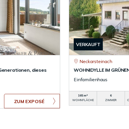
VERKAUFT
Neckarsteinach
Generationen, dieses
WOHNIDYLLE IM GRÜNEN - 
Einfamilienhaus
165 m²
6
WOHNFLÄCHE
ZIMMER
O
ZUM EXPOSÉ