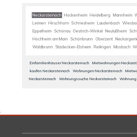
Neckarsteinach
Hockenheim
Heidelberg
Mannheim
W
Leimen
Hirschhorn
Schriesheim
Laudenbach
Wiesba
Eppelheim
Schönau
Oestrich-Winkel
Neulußheim
Sch
Hochheim am Main
Schönbrunn
Oberzent
Neckargem
Waldbrunn
Stadecken-Elsheim
Reilingen
Mosbach
W
Einfamilienhäuser Neckarsteinach
Mietwohnungen Neckarst
kaufen Neckarsteinach
Wohnungen Neckarsteinach
Mietw
Neckarsteinach
Wohnungssuche Neckarsteinach
Wohnung 
.