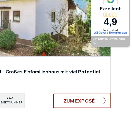
Exzellent
4,9
Basierend auf
109 Google-Bewertungen
Echtheit von Bewertungen
Großes Einfamilienhaus mit viel Potential
1514
ZUM EXPOSÉ
BJEKTNUMMER