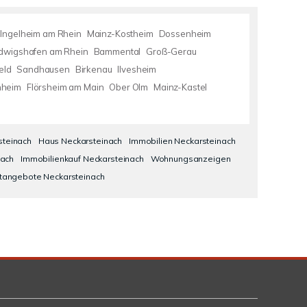
Ingelheim am Rhein
Mainz-Kostheim
Dossenheim
dwigshafen am Rhein
Bammental
Groß-Gerau
eld
Sandhausen
Birkenau
Ilvesheim
heim
Flörsheim am Main
Ober Olm
Mainz-Kastel
steinach
Haus Neckarsteinach
Immobilien Neckarsteinach
nach
Immobilienkauf Neckarsteinach
Wohnungsanzeigen
tangebote Neckarsteinach