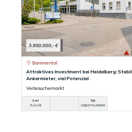
3.950.000,- €
Bammental
Attraktives Investment bei Heidelberg: Stabile
Ankermieter, viel Potenzial
Verbrauchermarkt
0 m²
741
FLÄCHE
OBJEKTNUMMER