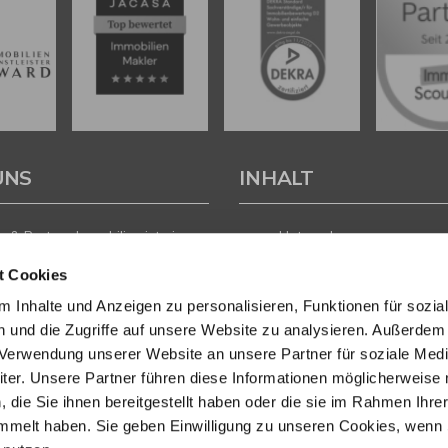
UNS
INHALT
 & Partner Immobilien ist ein
Unternehmen
führtes Immobilienunternehmen
Leistungen
t Cookies
andorten in der Heidelberg,
Immobilien
und Wiesbaden. Unser Team
Regionen
 Inhalte und Anzeigen zu personalisieren, Funktionen für sozia
ften
Aktuelles
 und die Zugriffe auf unsere Website zu analysieren. Außerdem
sachverständigen,
Kontakt
r Verwendung unserer Website an unsere Partner für soziale Med
nökonomen und -kaufleuten
vaten Eigentümern, Investoren
er. Unsere Partner führen diese Informationen möglicherweise 
gern professionelle
die Sie ihnen bereitgestellt haben oder die sie im Rahmen Ihre
ung beim Verkauf, der
mmelt haben. Sie geben Einwilligung zu unseren Cookies, wenn 
 und der Projektentwicklung.