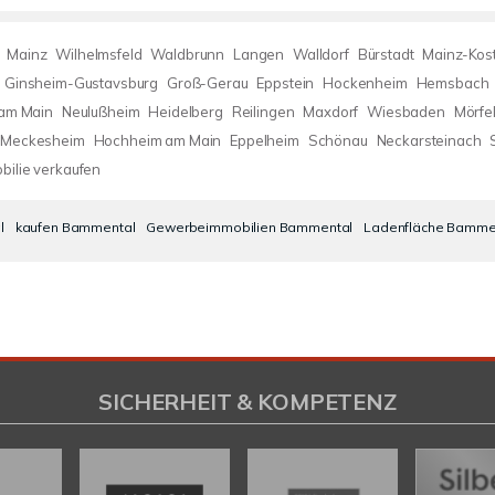
Mainz
Wilhelmsfeld
Waldbrunn
Langen
Walldorf
Bürstadt
Mainz-Kos
Ginsheim-Gustavsburg
Groß-Gerau
Eppstein
Hockenheim
Hemsbach
 am Main
Neulußheim
Heidelberg
Reilingen
Maxdorf
Wiesbaden
Mörfe
Meckesheim
Hochheim am Main
Eppelheim
Schönau
Neckarsteinach
bilie verkaufen
l
kaufen Bammental
Gewerbeimmobilien Bammental
Ladenfläche Bamme
SICHERHEIT & KOMPETENZ