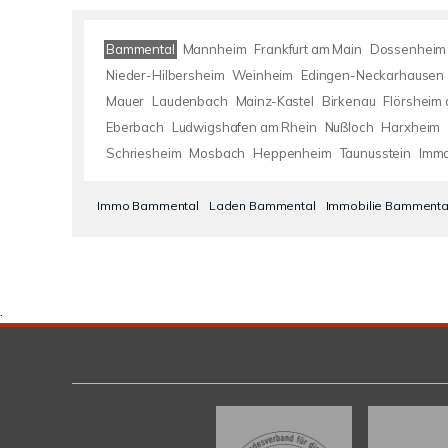
Bammental
Mannheim
Frankfurt am Main
Dossenheim
Nieder-Hilbersheim
Weinheim
Edingen-Neckarhausen
Mauer
Laudenbach
Mainz-Kastel
Birkenau
Flörsheim
Eberbach
Ludwigshafen am Rhein
Nußloch
Harxheim
Schriesheim
Mosbach
Heppenheim
Taunusstein
Immo
Immo Bammental
Laden Bammental
Immobilie Bammenta
.