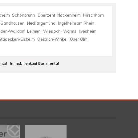
theim
Schönbrunn
Oberzent
Nackenheim
Hirschhorn
Sandhausen
Neckargemünd
Ingelheim am Rhein
lden-Walldorf
Leimen
Wiesloch
Worms
Ilvesheim
Stadecken-Elsheim
Oestrich-Winkel
Ober Olm
ntal
Immobilienkauf Bammental