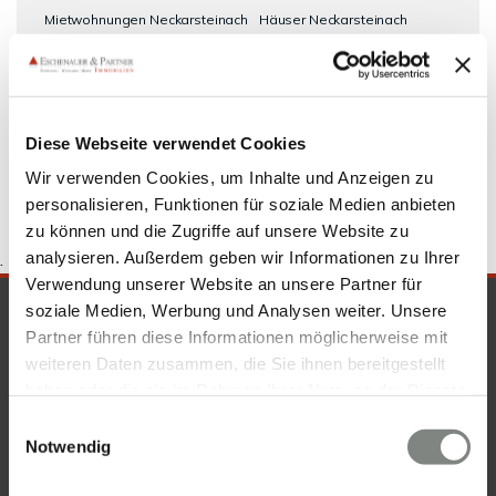
Mietwohnungen Neckarsteinach
Häuser Neckarsteinach
Mietangebote Neckarsteinach
Immo Neckarsteinach
kaufen
Neckarsteinach
Mietwohnung Neckarsteinach
Wohnung
Neckarsteinach
Einfamilienhaus Neckarsteinach
Wohnung
suche Neckarsteinach
Diese Webseite verwendet Cookies
Wir verwenden Cookies, um Inhalte und Anzeigen zu
personalisieren, Funktionen für soziale Medien anbieten
zu können und die Zugriffe auf unsere Website zu
analysieren. Außerdem geben wir Informationen zu Ihrer
.
Verwendung unserer Website an unsere Partner für
soziale Medien, Werbung und Analysen weiter. Unsere
SICHERHEIT & KOMPETENZ
Partner führen diese Informationen möglicherweise mit
weiteren Daten zusammen, die Sie ihnen bereitgestellt
haben oder die sie im Rahmen Ihrer Nutzung der Dienste
gesammelt haben. Sie geben Einwilligung zu unseren
Einwilligungsauswahl
Cookies, wenn Sie unsere Webseite weiterhin nutzen.
Notwendig