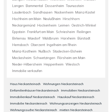
Langen
Bammental
Dossenheim
Taunusstein
Laudenbach
Sandhausen
Nackenheim
Mainz-Kastel
Hochheim am Main
Neulußheim
Hirschhorn
Neckargemünd
Hockenheim
Leimen
Oestrich-Winkel
Eppstein
Frankfurt am Main
Schriesheim
Reilingen
Birkenau
Maxdorf
Waldbrunn
Harxheim
Bürstadt
Hemsbach
Oberzent
Ingelheim am Rhein
Mainz-Kostheim
Nußloch
Stadecken-Elsheim
Meckesheim
Schwetzingen
Flörsheim am Main
Nieder-Hilbersheim
Heppenheim
Wiesloch
Immobilie verkaufen
Haus Neckarsteinach
Wohnungen Neckarsteinach
Einfamilienhäuser Neckarsteinach
Immobilien Neckarsteinach
Immobilienkauf Neckarsteinach
Hauskauf Neckarsteinach
Immobilie Neckarsteinach
Wohnungsanzeigen Neckarsteinach
Wohnungssuche Neckarsteinach
mieten Neckarsteinach