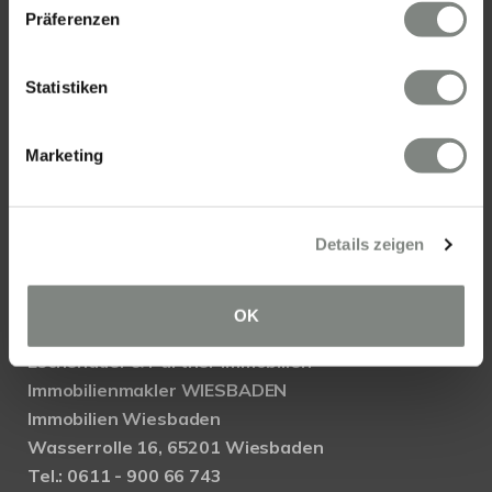
Präferenzen
Statistiken
KONTAKT
Marketing
Eschenauer & Partner Immobilien
Immobilienmakler HEIDELBERG
Immobilien Heidelberg
Details zeigen
Akademiestraße 1, 69117 Heidelberg
Tel.:
06221 - 67 26 077
Mail:
info@eschenauer-partner.de
OK
Eschenauer & Partner Immobilien
Immobilienmakler WIESBADEN
Immobilien Wiesbaden
Wasserrolle 16, 65201 Wiesbaden
Tel.: 0611 - 900 66 743