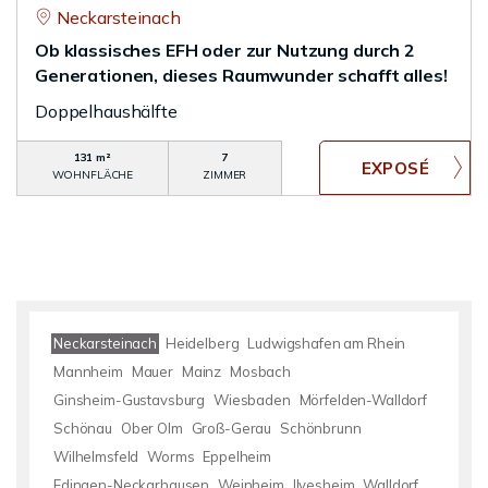
Neckarsteinach
Ob klassisches EFH oder zur Nutzung durch 2
Generationen, dieses Raumwunder schafft alles!
Doppelhaushälfte
131 m²
7
WOHNFLÄCHE
ZIMMER
Neckarsteinach
Heidelberg
Ludwigshafen am Rhein
Mannheim
Mauer
Mainz
Mosbach
Ginsheim-Gustavsburg
Wiesbaden
Mörfelden-Walldorf
Schönau
Ober Olm
Groß-Gerau
Schönbrunn
Wilhelmsfeld
Worms
Eppelheim
Edingen-Neckarhausen
Weinheim
Ilvesheim
Walldorf