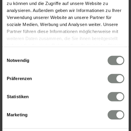
zu können und die Zugriffe auf unsere Website zu
analysieren. Außerdem geben wir Informationen zu Ihrer
Verwendung unserer Website an unsere Partner für
soziale Medien, Werbung und Analysen weiter. Unsere
Partner führen diese Informationen möglicherweise mit
weiteren Daten zusammen, die Sie ihnen bereitgestellt
KONTAKT
haben oder die sie im Rahmen Ihrer Nutzung der Dienste
gesammelt haben. Sie geben Einwilligung zu unseren
Einwilligungsauswahl
Eschenauer & Partner Immobilien
Cookies, wenn Sie unsere Webseite weiterhin nutzen.
Notwendig
Immobilienmakler HEIDELBERG
Immobilien Heidelberg
Präferenzen
Akademiestraße 1, 69117 Heidelberg
Tel.:
06221 - 67 26 077
Mail:
info@eschenauer-partner.de
Statistiken
Eschenauer & Partner Immobilien
Marketing
Immobilienmakler WIESBADEN
Immobilien Wiesbaden