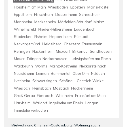
Flörsheim am Main
Wiesbaden
Eppstein
Mainz-Kastel
Eppelheim
Hirschhorn
Dossenheim
Schriesheim
Mannheim
Meckesheim
Mörfelden-Walldorf
Mainz
Wilhelmsfeld
Nieder-Hilbersheim
Laudenbach
Stadecken-Elsheim
Heppenheim
Bürstadt
Neckargemünd
Heidelberg
Oberzent
Taunusstein
Reilingen
Nackenheim
Maxdorf
Birkenau
Sandhausen
Mauer
Edingen-Neckarhausen
Ludwigshafen am Rhein
Waldbrunn
Worms
Mainz-Kostheim
Neckarsteinach
Neulußheim
Leimen
Bammental
Ober Olm
Nußloch
Ilvesheim
Schwetzingen
Schönau
Oestrich-Winkel
Wiesloch
Hemsbach
Mosbach
Hockenheim
Groß-Gerau
Eberbach
Weinheim
Frankfurt am Main
Harxheim
Walldorf
Ingelheim am Rhein
Langen
Immobilie verkaufen
Mietwohnung Ginsheim-Gustavsburg
Wohnung suche