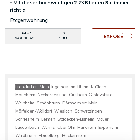
- Mit dieser hochwertigen 2 ZKB liegen Sie immer
richtig
Etagenwohnung
64 m²
2
WOHNFLÄCHE
ZIMMER
Frankfurt am Main
Ingelheim am Rhein
Nußloch
Mannheim
Neckargemünd
Ginsheim-Gustavsburg
Weinheim
Schönbrunn
Flörsheim am Main
Mörfelden-Walldorf
Wiesloch
Schwetzingen
Schriesheim
Leimen
Stadecken-Elsheim
Mauer
Laudenbach
Worms
Ober Olm
Harxheim
Eppelheim
Waldbrunn
Heidelberg
Hockenheim