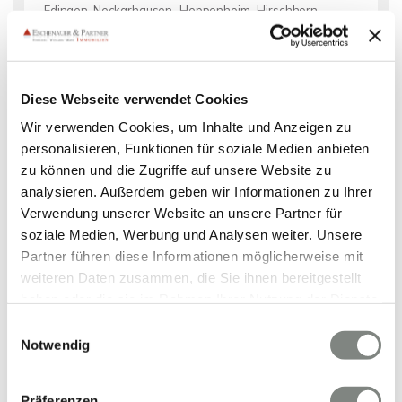
Edingen-Neckarhausen
Heppenheim
Hirschhorn
Hemsbach
Bammental
Schönau
Dossenheim
Nieder-Hilbersheim
Nackenheim
Oberzent
Mainz-Kastel
Wilhelmsfeld
Hochheim am Main
Diese Webseite verwendet Cookies
Ilvesheim
Meckesheim
Neulußheim
Taunusstein
Wir verwenden Cookies, um Inhalte und Anzeigen zu
Bürstadt
Ludwigshafen am Rhein
Eberbach
personalisieren, Funktionen für soziale Medien anbieten
Neckarsteinach
Mainz-Kostheim
Eppstein
Mainz
zu können und die Zugriffe auf unsere Website zu
Walldorf
Oestrich-Winkel
Birkenau
Maxdorf
analysieren. Außerdem geben wir Informationen zu Ihrer
Sandhausen
Wiesbaden
Groß-Gerau
Reilingen
Verwendung unserer Website an unsere Partner für
Mosbach
Immobilie verkaufen
soziale Medien, Werbung und Analysen weiter. Unsere
Partner führen diese Informationen möglicherweise mit
Immo Frankfurt am Main
Immobilie Frankfurt am Main
weiteren Daten zusammen, die Sie ihnen bereitgestellt
Wohnung miete Frankfurt am Main
Immobilien Frankfurt am
haben oder die sie im Rahmen Ihrer Nutzung der Dienste
Main
Wohnungsanzeigen Frankfurt am Main
gesammelt haben. Sie geben Einwilligung zu unseren
Einwilligungsauswahl
Eigentumswohnung Frankfurt am Main
Wohnung suche
Cookies, wenn Sie unsere Webseite weiterhin nutzen.
Notwendig
Frankfurt am Main
kaufen Frankfurt am Main
Mietangebote
Frankfurt am Main
Wohnungen Frankfurt am Main
Präferenzen