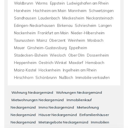
Waldbrunn
Worms
Eppstein
Ludwigshafen am Rhein
Harxheim
Hochheim am Main
Mannheim
Schwetzingen
Sandhausen
Laudenbach
Meckesheim
Neckarsteinach
Edingen-Neckarhausen
Birkenau
Schriesheim
Langen
Nackenheim
Frankfurt am Main
Nieder-Hilbersheim
Taunusstein
Mainz
Oberzent
Weinheim
Mosbach
Mauer
Ginsheim-Gustavsburg
Eppelheim
Stadecken-Elsheim
Wiesloch
Ober Olm
Dossenheim
Heppenheim
Oestrich-Winkel
Maxdorf
Hemsbach
Mainz-Kastel
Hockenheim
Ingelheim am Rhein
Hirschhorn
Schönbrunn
Nußloch
Immobilie verkaufen
Wohnung Neckargemünd
Wohnungen Neckargemünd
Mietwohnungen Neckargemünd
Immobilienkauf
Neckargemünd
Immo Neckargemünd
Mietwohnung
Neckargemünd
Häuser Neckargemünd
Einfamilienhäuser
Neckargemünd
Mietangebote Neckargemünd
Immobilien