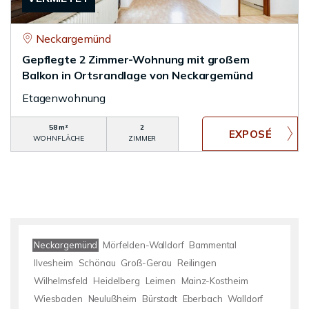
Neckargemünd
Gepflegte 2 Zimmer-Wohnung mit großem
Balkon in Ortsrandlage von Neckargemünd
Etagenwohnung
58 m²
2
WOHNFLÄCHE
ZIMMER
Neckargemünd
Mörfelden-Walldorf
Bammental
Ilvesheim
Schönau
Groß-Gerau
Reilingen
Wilhelmsfeld
Heidelberg
Leimen
Mainz-Kostheim
Wiesbaden
Neulußheim
Bürstadt
Eberbach
Walldorf