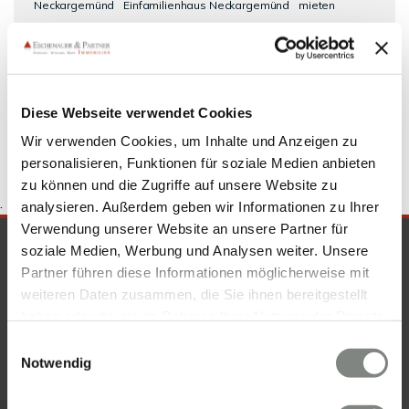
Neckargemünd
Einfamilienhaus Neckargemünd
mieten
Neckargemünd
Hauskauf Neckargemünd
Wohnung miete
Neckargemünd
Wohnung suche Neckargemünd
Reihenhaus
Neckargemünd
Haus Neckargemünd
kaufen Neckargemünd
Immobilie Neckargemünd
Wohnungssuche Neckargemünd
Diese Webseite verwendet Cookies
Wir verwenden Cookies, um Inhalte und Anzeigen zu
personalisieren, Funktionen für soziale Medien anbieten
zu können und die Zugriffe auf unsere Website zu
.
analysieren. Außerdem geben wir Informationen zu Ihrer
Verwendung unserer Website an unsere Partner für
SICHERHEIT & KOMPETENZ
soziale Medien, Werbung und Analysen weiter. Unsere
Partner führen diese Informationen möglicherweise mit
weiteren Daten zusammen, die Sie ihnen bereitgestellt
haben oder die sie im Rahmen Ihrer Nutzung der Dienste
gesammelt haben. Sie geben Einwilligung zu unseren
Einwilligungsauswahl
Cookies, wenn Sie unsere Webseite weiterhin nutzen.
Notwendig