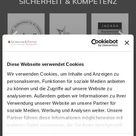
SICHERHEIT & KOMPETENZ
Diese Webseite verwendet Cookies
Wir verwenden Cookies, um Inhalte und Anzeigen zu
KONTAKT
personalisieren, Funktionen für soziale Medien anbieten
zu können und die Zugriffe auf unsere Website zu
Eschenauer & Partner Immobilien
analysieren. Außerdem geben wir Informationen zu Ihrer
Immobilienmakler HEIDELBERG
Verwendung unserer Website an unsere Partner für
Immobilien Heidelberg
soziale Medien, Werbung und Analysen weiter. Unsere
Partner führen diese Informationen möglicherweise mit
Akademiestraße 1, 69117 Heidelberg
weiteren Daten zusammen, die Sie ihnen bereitgestellt
Tel.:
06221 - 67 26 077
haben oder die sie im Rahmen Ihrer Nutzung der Dienste
Mail:
info@eschenauer-partner.de