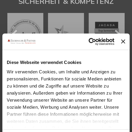
SICHERHEIT & KOMPETENZ
Diese Webseite verwendet Cookies
Wir verwenden Cookies, um Inhalte und Anzeigen zu
KONTAKT
personalisieren, Funktionen für soziale Medien anbieten
zu können und die Zugriffe auf unsere Website zu
Eschenauer & Partner Immobilien
analysieren. Außerdem geben wir Informationen zu Ihrer
Immobilienmakler HEIDELBERG
Verwendung unserer Website an unsere Partner für
Immobilien Heidelberg
soziale Medien, Werbung und Analysen weiter. Unsere
Partner führen diese Informationen möglicherweise mit
Akademiestraße 1, 69117 Heidelberg
weiteren Daten zusammen, die Sie ihnen bereitgestellt
Tel.:
06221 - 67 26 077
haben oder die sie im Rahmen Ihrer Nutzung der Dienste
Mail:
info@eschenauer-partner.de