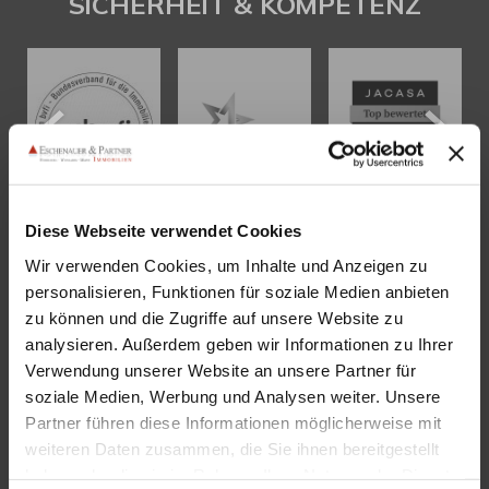
SICHERHEIT & KOMPETENZ
Diese Webseite verwendet Cookies
Wir verwenden Cookies, um Inhalte und Anzeigen zu
KONTAKT
personalisieren, Funktionen für soziale Medien anbieten
zu können und die Zugriffe auf unsere Website zu
Eschenauer & Partner Immobilien
analysieren. Außerdem geben wir Informationen zu Ihrer
Immobilienmakler HEIDELBERG
Verwendung unserer Website an unsere Partner für
Immobilien Heidelberg
soziale Medien, Werbung und Analysen weiter. Unsere
Partner führen diese Informationen möglicherweise mit
Akademiestraße 1, 69117 Heidelberg
weiteren Daten zusammen, die Sie ihnen bereitgestellt
Tel.:
06221 - 67 26 077
haben oder die sie im Rahmen Ihrer Nutzung der Dienste
Mail:
info@eschenauer-partner.de