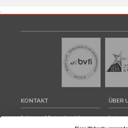
.
KONTAKT
ÜBER 
Eschenauer & Partner Immobilien
Eschenauer
Immobilienmakler HEIDELBERG
inhaberge