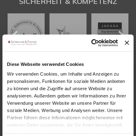
SICHERHEIT & KOMPETENZ
Diese Webseite verwendet Cookies
Wir verwenden Cookies, um Inhalte und Anzeigen zu
KONTAKT
personalisieren, Funktionen für soziale Medien anbieten
zu können und die Zugriffe auf unsere Website zu
Eschenauer & Partner Immobilien
analysieren. Außerdem geben wir Informationen zu Ihrer
Immobilienmakler HEIDELBERG
Verwendung unserer Website an unsere Partner für
Immobilien Heidelberg
soziale Medien, Werbung und Analysen weiter. Unsere
Partner führen diese Informationen möglicherweise mit
Akademiestraße 1, 69117 Heidelberg
weiteren Daten zusammen, die Sie ihnen bereitgestellt
Tel.:
06221 - 67 26 077
haben oder die sie im Rahmen Ihrer Nutzung der Dienste
Mail:
info@eschenauer-partner.de