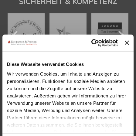
SICHERHEIT & KOMPETENZ
Diese Webseite verwendet Cookies
Wir verwenden Cookies, um Inhalte und Anzeigen zu
KONTAKT
personalisieren, Funktionen für soziale Medien anbieten
zu können und die Zugriffe auf unsere Website zu
Eschenauer & Partner Immobilien
analysieren. Außerdem geben wir Informationen zu Ihrer
Immobilienmakler HEIDELBERG
Verwendung unserer Website an unsere Partner für
Immobilien Heidelberg
soziale Medien, Werbung und Analysen weiter. Unsere
Partner führen diese Informationen möglicherweise mit
Akademiestraße 1, 69117 Heidelberg
weiteren Daten zusammen, die Sie ihnen bereitgestellt
Tel.:
06221 - 67 26 077
haben oder die sie im Rahmen Ihrer Nutzung der Dienste
Mail:
info@eschenauer-partner.de