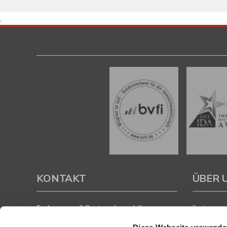
.
KONTAKT
ÜBER 
Eschenauer & Partner Immobilien
Eschenauer
Immobilienmakler HEIDELBERG
inhaberge