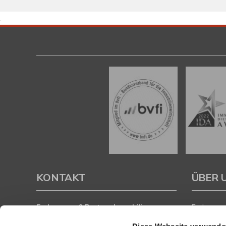
.
KONTAKT
ÜBER 
Eschenauer & Partner Immobilien
Eschenauer
Immobilienmakler HEIDELBERG
inhaberge