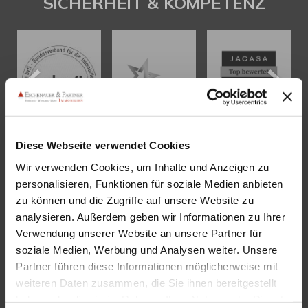
SICHERHEIT & KOMPETENZ
Diese Webseite verwendet Cookies
Wir verwenden Cookies, um Inhalte und Anzeigen zu
KONTAKT
personalisieren, Funktionen für soziale Medien anbieten
zu können und die Zugriffe auf unsere Website zu
Eschenauer & Partner Immobilien
analysieren. Außerdem geben wir Informationen zu Ihrer
Immobilienmakler HEIDELBERG
Verwendung unserer Website an unsere Partner für
Immobilien Heidelberg
soziale Medien, Werbung und Analysen weiter. Unsere
Partner führen diese Informationen möglicherweise mit
Akademiestraße 1, 69117 Heidelberg
weiteren Daten zusammen, die Sie ihnen bereitgestellt
Tel.:
06221 - 67 26 077
haben oder die sie im Rahmen Ihrer Nutzung der Dienste
Mail:
info@eschenauer-partner.de