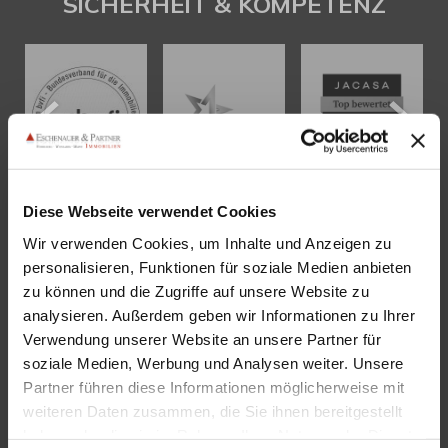
SICHERHEIT & KOMPETENZ
Diese Webseite verwendet Cookies
Wir verwenden Cookies, um Inhalte und Anzeigen zu
KONTAKT
personalisieren, Funktionen für soziale Medien anbieten
zu können und die Zugriffe auf unsere Website zu
Eschenauer & Partner Immobilien
analysieren. Außerdem geben wir Informationen zu Ihrer
Immobilienmakler HEIDELBERG
Verwendung unserer Website an unsere Partner für
Immobilien Heidelberg
soziale Medien, Werbung und Analysen weiter. Unsere
Partner führen diese Informationen möglicherweise mit
Akademiestraße 1, 69117 Heidelberg
weiteren Daten zusammen, die Sie ihnen bereitgestellt
Tel.:
06221 - 67 26 077
haben oder die sie im Rahmen Ihrer Nutzung der Dienste
Mail:
info@eschenauer-partner.de