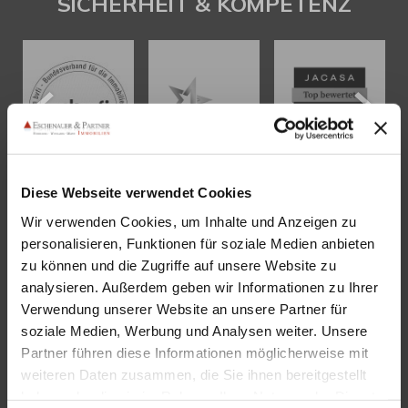
SICHERHEIT & KOMPETENZ
Diese Webseite verwendet Cookies
Wir verwenden Cookies, um Inhalte und Anzeigen zu
KONTAKT
personalisieren, Funktionen für soziale Medien anbieten
zu können und die Zugriffe auf unsere Website zu
Eschenauer & Partner Immobilien
analysieren. Außerdem geben wir Informationen zu Ihrer
Immobilienmakler HEIDELBERG
Verwendung unserer Website an unsere Partner für
Immobilien Heidelberg
soziale Medien, Werbung und Analysen weiter. Unsere
Partner führen diese Informationen möglicherweise mit
Akademiestraße 1, 69117 Heidelberg
weiteren Daten zusammen, die Sie ihnen bereitgestellt
Tel.:
06221 - 67 26 077
haben oder die sie im Rahmen Ihrer Nutzung der Dienste
Mail:
info@eschenauer-partner.de