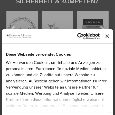
SICHERHEIT & KOMPETENZ
Diese Webseite verwendet Cookies
Wir verwenden Cookies, um Inhalte und Anzeigen zu
KONTAKT
personalisieren, Funktionen für soziale Medien anbieten
zu können und die Zugriffe auf unsere Website zu
Eschenauer & Partner Immobilien
analysieren. Außerdem geben wir Informationen zu Ihrer
Immobilienmakler HEIDELBERG
Verwendung unserer Website an unsere Partner für
Immobilien Heidelberg
soziale Medien, Werbung und Analysen weiter. Unsere
Partner führen diese Informationen möglicherweise mit
Akademiestraße 1, 69117 Heidelberg
weiteren Daten zusammen, die Sie ihnen bereitgestellt
Tel.:
06221 - 67 26 077
haben oder die sie im Rahmen Ihrer Nutzung der Dienste
Mail:
info@eschenauer-partner.de