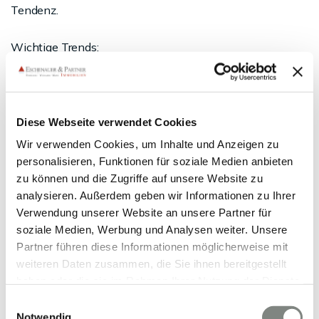
Tendenz.
Wichtige Trends:
steigende Nachfrage nach energieeffizienten
Wohnungen
sinkende Bedeutung unsanierter Altbauten
stabile Preise in Bestlagen
Diese Webseite verwendet Cookies
steigende Nachfrage in Mittelpreislagen
Wir verwenden Cookies, um Inhalte und Anzeigen zu
personalisieren, Funktionen für soziale Medien anbieten
zu können und die Zugriffe auf unsere Website zu
Prognose:
analysieren. Außerdem geben wir Informationen zu Ihrer
Experten erwarten weiterhin moderate Preissteigerungen
Verwendung unserer Website an unsere Partner für
von 3-5 % jährlich.
soziale Medien, Werbung und Analysen weiter. Unsere
Partner führen diese Informationen möglicherweise mit
Immobilienverkauf
weiteren Daten zusammen, die Sie ihnen bereitgestellt
haben oder die sie im Rahmen Ihrer Nutzung der Dienste
Wiesbaden mit Eschenauer &
gesammelt haben. Sie geben Einwilligung zu unseren
Einwilligungsauswahl
Cookies, wenn Sie unsere Webseite weiterhin nutzen.
Notwendig