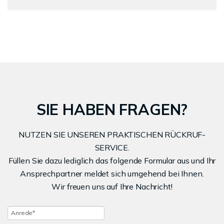
optimal präsentieren und gezielt potenzielle Käufer
wir beraten Sie persönlich in Bretzenheim.
Die Verkaufsdauer hängt von Lage, Objektart und
ansprechen, um einen schnellen und erfolgreichen
Preisstrategie ab. Beliebte Immobilien in
Verkauf zu ermöglichen.
Bretzenheim können bereits innerhalb weniger
Wochen Käufer finden, während spezielle Objekte
etwas länger auf einen passenden Interessenten
warten müssen. Professionelle Vermarktung verkürzt
den Verkaufsprozess erheblich.
SIE HABEN FRAGEN?
NUTZEN SIE UNSEREN PRAKTISCHEN RÜCKRUF-
SERVICE.
Füllen Sie dazu lediglich das folgende Formular aus und Ihr
Ansprechpartner meldet sich umgehend bei Ihnen.
Wir freuen uns auf Ihre Nachricht!