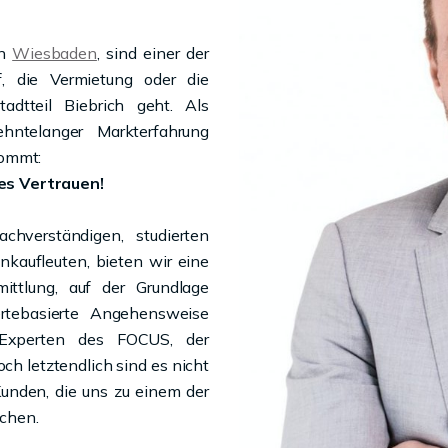
in
Wiesbaden
, sind einer der
 die Vermietung oder die
dtteil Biebrich geht. Als
ehntelanger Markterfahrung
kommt:
es Vertrauen!
hverständigen, studierten
kaufleuten, bieten wir eine
mittlung, auf der Grundlage
rtebasierte Angehensweise
Experten des FOCUS, der
h letztendlich sind es nicht
unden, die uns zu einem der
chen.