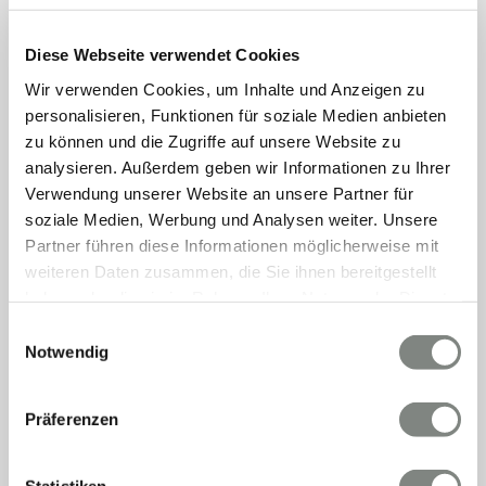
Anstieg, wobei sowohl
Einfamilienhäuser
als auch
Eigentumswohnungen
gefragt sind. Neubauprojekte und
Diese Webseite verwendet Cookies
die Modernisierung bestehender Objekte tragen zur
Wir verwenden Cookies, um Inhalte und Anzeigen zu
positiven Entwicklung des Marktes bei. Insgesamt ist
personalisieren, Funktionen für soziale Medien anbieten
Erbenheim ein vielversprechender Standort für Käufer und
zu können und die Zugriffe auf unsere Website zu
Investoren im Immobiliensektor.
analysieren. Außerdem geben wir Informationen zu Ihrer
Verwendung unserer Website an unsere Partner für
soziale Medien, Werbung und Analysen weiter. Unsere
Sie möchten Ihre Immobilie in Erbenheim verkaufen oder
Partner führen diese Informationen möglicherweise mit
vermieten, oder suchen eine Immobilie zum Kauf oder zur
weiteren Daten zusammen, die Sie ihnen bereitgestellt
Miete? Sprechen Sie uns unverbindlich an, unser
Büro in
haben oder die sie im Rahmen Ihrer Nutzung der Dienste
Wiesbaden
freut sich auf Ihre Kontaktaufnahme.
gesammelt haben. Sie geben Einwilligung zu unseren
Einwilligungsauswahl
Cookies, wenn Sie unsere Webseite weiterhin nutzen.
Notwendig
Kontakt aufnehmen
Präferenzen