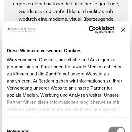
ergänzen. Hochauflösende Luftbilder zeigen Lage,
Grundstück und Umfeld klar und realitätsnah,
wodurch eine moderne, visuell überzeugende
Präsentation entsteht, die Aufmerksamkeit erzeugt
und Kaufinteresse gezielt stärkt.
Diese Webseite verwendet Cookies
Mehr dazu
Wir verwenden Cookies, um Inhalte und Anzeigen zu
personalisieren, Funktionen für soziale Medien anbieten
zu können und die Zugriffe auf unsere Website zu
analysieren. Außerdem geben wir Informationen zu Ihrer
Verwendung unserer Website an unsere Partner für
soziale Medien, Werbung und Analysen weiter. Unsere
Partner führen diese Informationen möglicherweise mit
weiteren Daten zusammen, die Sie ihnen bereitgestellt
haben oder die sie im Rahmen Ihrer Nutzung der Dienste
gesammelt haben. Sie geben Einwilligung zu unseren
Einwilligungsauswahl
Cookies, wenn Sie unsere Webseite weiterhin nutzen.
Notwendig