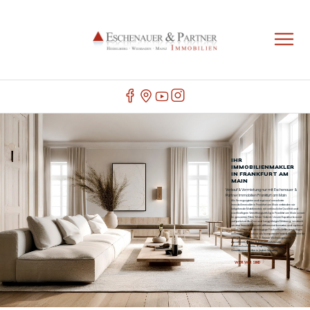
IHR
IMMOBILIENMAKLER
IN FRANKFURT AM
MAIN
Verkauf & Vermietung nur mit Eschenauer &
Partner Immobilien Frankfurt am Main
Als Ihr engagierter und regional verankerter
Immobilienmakler in Frankfurt am Main verbinden wir
tiefgehende Marktkenntnis mit verlässlicher Qualität und
nachhaltigem Vermittlungserfolg in Frankfurt am Main sowie
im gesamten Rhein-Main-Gebiet. Unsere Expertise basiert
auf präziser Analyse und langjähriger Erfahrung, wodurch
wir den Immobilienmarkt differenziert bewerten und optimal
nutzen können. Unabhängige Fachzeitschriften bestätigen
unsere starke Position als kompetenter Immobilienmakler für
alle Objektarten – von 1-Zimmer Wohnungen und
Apartments bis hin zu Einfamilienhäusern,
Mehrfamilienhäusern, Kapitalanlagen und
Gewerbeimmobilien in jedem Stadtteil.
WER WIR SIND