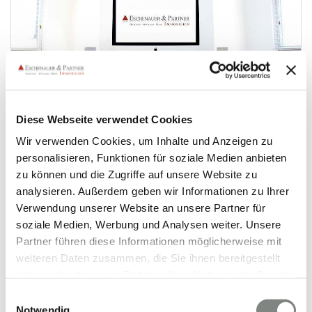
Diese Webseite verwendet Cookies
Mehr über Eschenauer &
Wir verwenden Cookies, um Inhalte und Anzeigen zu
personalisieren, Funktionen für soziale Medien anbieten
Partner Immobilien
zu können und die Zugriffe auf unsere Website zu
analysieren. Außerdem geben wir Informationen zu Ihrer
Mehr erfahren
Verwendung unserer Website an unsere Partner für
soziale Medien, Werbung und Analysen weiter. Unsere
Partner führen diese Informationen möglicherweise mit
weiteren Daten zusammen, die Sie ihnen bereitgestellt
haben oder die sie im Rahmen Ihrer Nutzung der Dienste
gesammelt haben. Sie geben Einwilligung zu unseren
Einwilligungsauswahl
Cookies, wenn Sie unsere Webseite weiterhin nutzen.
Notwendig