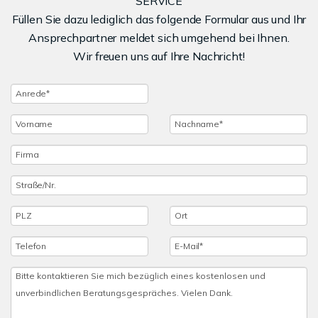
SERVICE
Füllen Sie dazu lediglich das folgende Formular aus und Ihr
Umfassende Beratung für Hartenberg-
Ansprechpartner meldet sich umgehend bei Ihnen.
Münchfeld:
Wir informieren Sie detailliert über alle
Wir freuen uns auf Ihre Nachricht!
Aspekte des Immobilienmarkts in diesem Viertel –
Infrastruktur, Schulen, Kindergärten, Nahversorgung,
Freizeit- und Grünanlagen sowie Besonderheiten
wie die Studentenwohnheime und die
hervorragende Anbindung an das Zentrum und
umliegende Stadtteile.