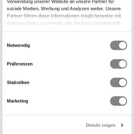
Verwendung unserer Website an unsere Partner für
soziale Medien, Werbung und Analysen weiter. Unsere
Partner führen diese Informationen möglicherweise mit
weiteren Daten zusammen, die Sie ihnen bereitgestellt
haben oder die sie im Rahmen Ihrer Nutzung der Dienste
VERKAUFT
gesammelt haben. Sie geben Einwilligung zu unseren
Einwilligungsauswahl
Cookies, wenn Sie unsere Webseite weiterhin nutzen.
Notwendig
Mehrfamilienhau
Mainz
Preis auf Anfrage
Präferenzen
Statistiken
Marketing
Details zeigen