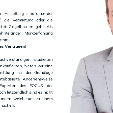
 in
Heidelberg
, sind einer der
 die Vermietung oder die
teil Ziegelhausen geht. Als
ehntelanger Markterfahrung
kommt:
es Vertrauen!
hverständigen, studierten
kaufleuten, bieten wir eine
mittlung, auf der Grundlage
rtebasierte Angehensweise
Experten des FOCUS, der
h letztendlich sind es nicht
Kunden, welche uns zu einem
machen.