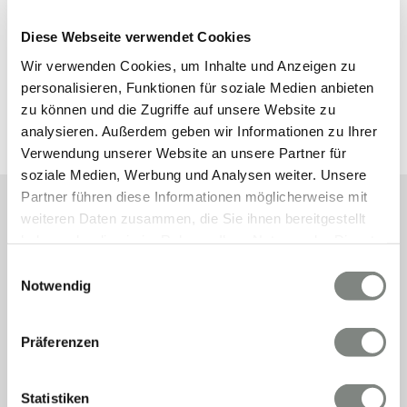
Beratung rund um Immobilien in Heidelberg.
Diese Webseite verwendet Cookies
Kontakt aufnehmen
Wir verwenden Cookies, um Inhalte und Anzeigen zu
personalisieren, Funktionen für soziale Medien anbieten
zu können und die Zugriffe auf unsere Website zu
analysieren. Außerdem geben wir Informationen zu Ihrer
Verwendung unserer Website an unsere Partner für
soziale Medien, Werbung und Analysen weiter. Unsere
Partner führen diese Informationen möglicherweise mit
weiteren Daten zusammen, die Sie ihnen bereitgestellt
haben oder die sie im Rahmen Ihrer Nutzung der Dienste
UNSER PRAKTISCHER
gesammelt haben. Sie geben Einwilligung zu unseren
Einwilligungsauswahl
Cookies, wenn Sie unsere Webseite weiterhin nutzen.
RÜCKRUF-SERVICE
Notwendig
Hinterlassen Sie uns eine kurze Nachricht über unser
Präferenzen
Kontaktformular und Ihr passender Ansprechpartner wird
sich bei Ihnen melden.
Statistiken