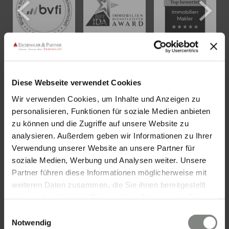
KONTAKT
Diese Webseite verwendet Cookies
Wir verwenden Cookies, um Inhalte und Anzeigen zu
Eschenauer & Partner Immobilien
personalisieren, Funktionen für soziale Medien anbieten
Immobilienmakler HEIDELBERG
zu können und die Zugriffe auf unsere Website zu
Immobilien Heidelberg
analysieren. Außerdem geben wir Informationen zu Ihrer
Akademiestraße 1, 69117 Heidelberg
Verwendung unserer Website an unsere Partner für
soziale Medien, Werbung und Analysen weiter. Unsere
Tel.:
06221 - 67 26 077
Partner führen diese Informationen möglicherweise mit
Mail:
info@eschenauer-partner.de
weiteren Daten zusammen, die Sie ihnen bereitgestellt
haben oder die sie im Rahmen Ihrer Nutzung der Dienste
Eschenauer & Partner Immobilien
gesammelt haben. Sie geben Einwilligung zu unseren
Einwilligungsauswahl
Immobilienmakler WIESBADEN
Cookies, wenn Sie unsere Webseite weiterhin nutzen.
Notwendig
Immobilien Wiesbaden