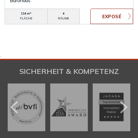
Bürohaus
114 m²
4
FLÄCHE
RÄUME
.
SICHERHEIT & KOMPETENZ