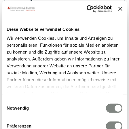
Bürofläche
357,61 m²
8
FLÄCHE
RÄUME
Diese Webseite verwendet Cookies
Wir verwenden Cookies, um Inhalte und Anzeigen zu
personalisieren, Funktionen für soziale Medien anbieten
zu können und die Zugriffe auf unsere Website zu
analysieren. Außerdem geben wir Informationen zu Ihrer
Verwendung unserer Website an unsere Partner für
soziale Medien, Werbung und Analysen weiter. Unsere
VERMIETET
Partner führen diese Informationen möglicherweise mit
weiteren Daten zusammen, die Sie ihnen bereitgestellt
haben oder die sie im Rahmen Ihrer Nutzung der Dienste
Wiesbaden
gesammelt haben. Sie geben Einwilligung zu unseren
Frisch renovierte Praxis-/ Büroräume! EG-
Einwilligungsauswahl
Cookies, wenn Sie unsere Webseite weiterhin nutzen.
Notwendig
Altbaufläche in der Dotzheimer Straße in
Wiesbaden!
Bürofläche
Präferenzen