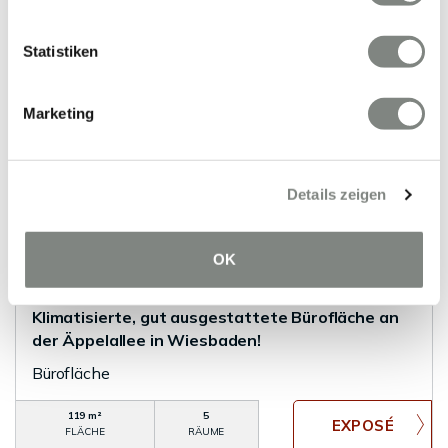
0 m²
3
FLÄCHE
RÄUME
Statistiken
Marketing
Details zeigen
VERMIETET
OK
Wiesbaden
Klimatisierte, gut ausgestattete Bürofläche an
der Äppelallee in Wiesbaden!
Bürofläche
119 m²
5
FLÄCHE
RÄUME