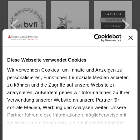
Diese Webseite verwendet Cookies
KONTAKT
Wir verwenden Cookies, um Inhalte und Anzeigen zu
personalisieren, Funktionen für soziale Medien anbieten
Eschenauer & Partner Immobilien
zu können und die Zugriffe auf unsere Website zu
analysieren. Außerdem geben wir Informationen zu Ihrer
Immobilienmakler HEIDELBERG
Verwendung unserer Website an unsere Partner für
Immobilien Heidelberg
soziale Medien, Werbung und Analysen weiter. Unsere
Akademiestraße 1, 69117 Heidelberg
Partner führen diese Informationen möglicherweise mit
Tel.:
06221 - 67 26 077
weiteren Daten zusammen, die Sie ihnen bereitgestellt
Mail:
info@eschenauer-partner.de
haben oder die sie im Rahmen Ihrer Nutzung der Dienste
gesammelt haben. Sie geben Einwilligung zu unseren
Einwilligungsauswahl