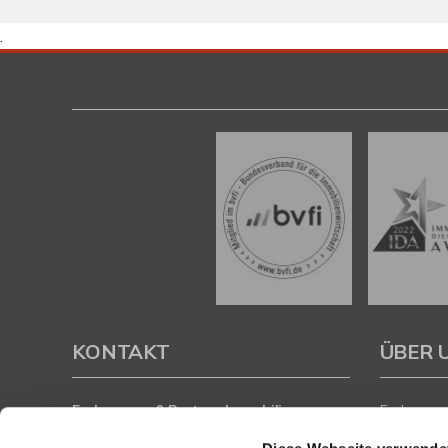
.
KONTAKT
ÜBER 
Eschenauer & Partner Immobilien
Eschenauer
Immobilienmakler HEIDELBERG
inhaberge