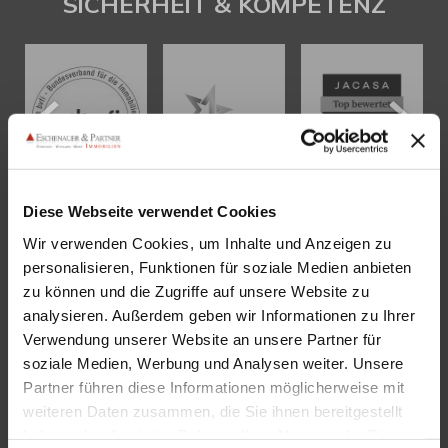
SICHERHEIT & KOMPETENZ
Diese Webseite verwendet Cookies
Wir verwenden Cookies, um Inhalte und Anzeigen zu
KONTAKT
personalisieren, Funktionen für soziale Medien anbieten
zu können und die Zugriffe auf unsere Website zu
Eschenauer & Partner Immobilien
analysieren. Außerdem geben wir Informationen zu Ihrer
Immobilienmakler HEIDELBERG
Verwendung unserer Website an unsere Partner für
Immobilien Heidelberg
soziale Medien, Werbung und Analysen weiter. Unsere
Partner führen diese Informationen möglicherweise mit
Akademiestraße 1, 69117 Heidelberg
weiteren Daten zusammen, die Sie ihnen bereitgestellt
Tel.:
06221 - 67 26 077
haben oder die sie im Rahmen Ihrer Nutzung der Dienste
Mail:
info@eschenauer-partner.de