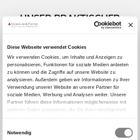
UNSER PRAKTISCHER
RÜCKRUF-SERVICE
Hinterlassen Sie uns eine kurze Nachricht über unser
Diese Webseite verwendet Cookies
Kontaktformular und Ihr passender Ansprechpartner wird
Wir verwenden Cookies, um Inhalte und Anzeigen zu
sich bei Ihnen melden.
personalisieren, Funktionen für soziale Medien anbieten
Das Team von Eschenauer & Partner Immobilien freut
zu können und die Zugriffe auf unsere Website zu
sich über Ihre Kontaktaufnahme.
analysieren. Außerdem geben wir Informationen zu Ihrer
Verwendung unserer Website an unsere Partner für
soziale Medien, Werbung und Analysen weiter. Unsere
Partner führen diese Informationen möglicherweise mit
weiteren Daten zusammen, die Sie ihnen bereitgestellt
haben oder die sie im Rahmen Ihrer Nutzung der Dienste
gesammelt haben. Sie geben Einwilligung zu unseren
Einwilligungsauswahl
Cookies, wenn Sie unsere Webseite weiterhin nutzen.
Notwendig