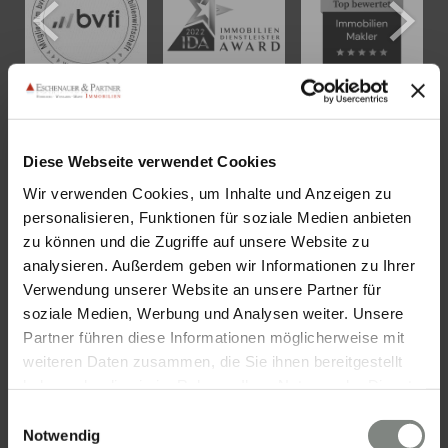
KONTAKT
Diese Webseite verwendet Cookies
Wir verwenden Cookies, um Inhalte und Anzeigen zu
Eschenauer & Partner Immobilien
personalisieren, Funktionen für soziale Medien anbieten
Immobilienmakler HEIDELBERG
zu können und die Zugriffe auf unsere Website zu
Immobilien Heidelberg
analysieren. Außerdem geben wir Informationen zu Ihrer
Akademiestraße 1, 69117 Heidelberg
Verwendung unserer Website an unsere Partner für
soziale Medien, Werbung und Analysen weiter. Unsere
Tel.:
06221 - 67 26 077
Partner führen diese Informationen möglicherweise mit
Mail:
info@eschenauer-partner.de
weiteren Daten zusammen, die Sie ihnen bereitgestellt
haben oder die sie im Rahmen Ihrer Nutzung der Dienste
Eschenauer & Partner Immobilien
gesammelt haben. Sie geben Einwilligung zu unseren
Einwilligungsauswahl
Immobilienmakler WIESBADEN
Cookies, wenn Sie unsere Webseite weiterhin nutzen.
Notwendig
Immobilien Wiesbaden