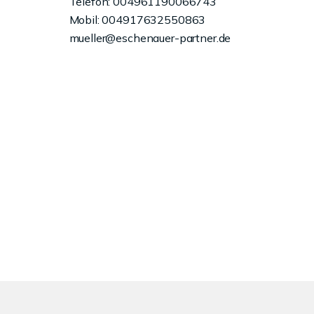
Telefon: 004961190066743
Mobil: 004917632550863
mueller@eschenauer-partner.de