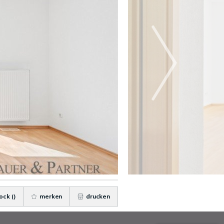
ock (
)
merken
drucken