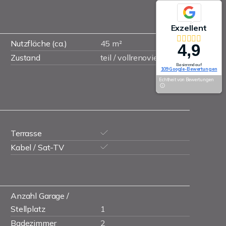
Exzellent
Nutzfläche (ca.)
45 m²
4,9
Zustand
teil / vollrenoviert
Basierend auf
109 Google-Bewertungen
Echtheit von Bewertungen
Terrasse
Kabel / Sat-TV
Anzahl Garage /
Stellplatz
1
Badezimmer
2