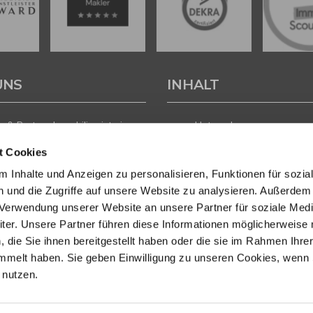
UNS
INHALT
 & Partner Immobilien ist ein
Unternehmen
führtes Immobilienunternehmen
Leistungen
t Cookies
andorten in der Heidelberg,
Immobilien
und Wiesbaden. Unser Team
Regionen
 Inhalte und Anzeigen zu personalisieren, Funktionen für sozia
ften
Aktuelles
 und die Zugriffe auf unsere Website zu analysieren. Außerdem
sachverständigen,
Kontakt
r Verwendung unserer Website an unsere Partner für soziale Med
nökonomen und -kaufleuten
vaten Eigentümern, Investoren
er. Unsere Partner führen diese Informationen möglicherweise 
gern professionelle
die Sie ihnen bereitgestellt haben oder die sie im Rahmen Ihre
ung beim Verkauf, der
mmelt haben. Sie geben Einwilligung zu unseren Cookies, wenn 
 und der Projektentwicklung.
 nutzen.
rer umfangreichen
entierung wurde wir bereits