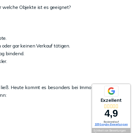
r welche Objekte ist es geeignet?
te.
oder gar keinen Verkauf tätigen.
rag bindend.
ler.
n ließ. Heute kommt es besonders bei Immobilien mit
nn:
Exzellent
4,9
Basierend auf
109 Google-Bewertungen
Echtheit von Bewertungen