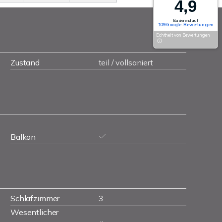
4,9
Basierend auf
109 Google-Bewertungen
Echtheit von Bewertungen
Zustand
teil / vollsaniert
Balkon
Schlafzimmer
3
Wesentlicher