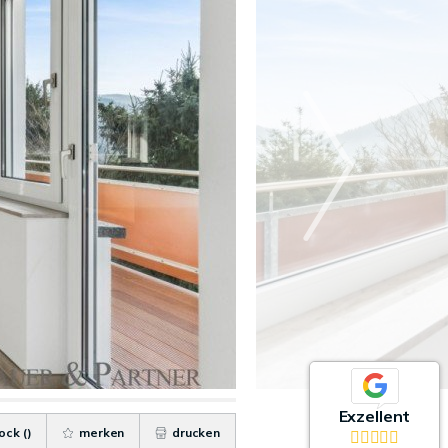
Exzellent
ock (
)
merken
drucken