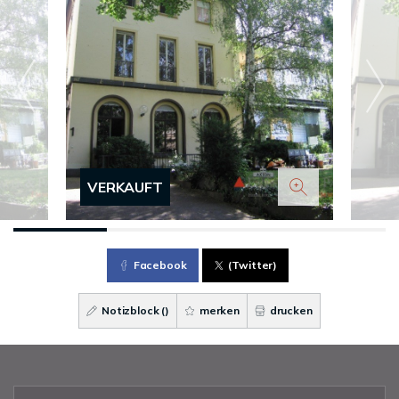
VERKAUFT
Facebook
(Twitter)
Notizblock (
)
merken
drucken