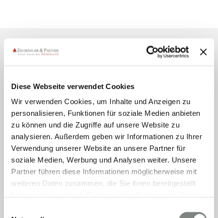
Energieausweis (Bedarfsausweis)
Diese Webseite verwendet Cookies
Wir verwenden Cookies, um Inhalte und Anzeigen zu
personalisieren, Funktionen für soziale Medien anbieten
161,11 kWh / (m²*a)
zu können und die Zugriffe auf unsere Website zu
Endenergiebedarf
analysieren. Außerdem geben wir Informationen zu Ihrer
Verwendung unserer Website an unsere Partner für
soziale Medien, Werbung und Analysen weiter. Unsere
Partner führen diese Informationen möglicherweise mit
Weitere Informationen
weiteren Daten zusammen, die Sie ihnen bereitgestellt
haben oder die sie im Rahmen Ihrer Nutzung der Dienste
gesammelt haben. Sie geben Einwilligung zu unseren
Wesentlicher Energieträger
GAS
Einwilligungsauswahl