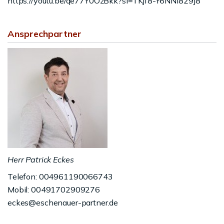
https://youtu.be/qe77Y0OzBkk?si=TKjf8-Y6NNI829J8
Ansprechpartner
Herr Patrick Eckes
Telefon: 004961190066743
Mobil: 00491702909276
eckes@eschenauer-partner.de