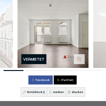
VERMIETET
Facebook
(Twitter)
Notizblock (
)
merken
drucken