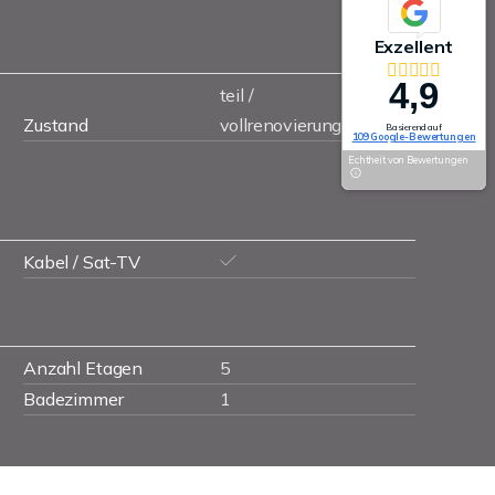
Exzellent
4,9
teil /
Zustand
vollrenovierungsbedürftig
Basierend auf
109 Google-Bewertungen
Echtheit von Bewertungen
Kabel / Sat-TV
Anzahl Etagen
5
Badezimmer
1