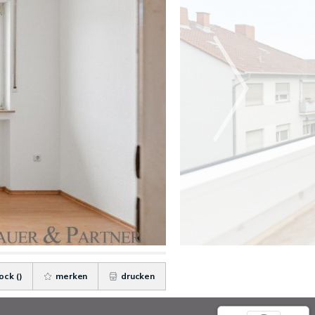
ock (
)
merken
drucken