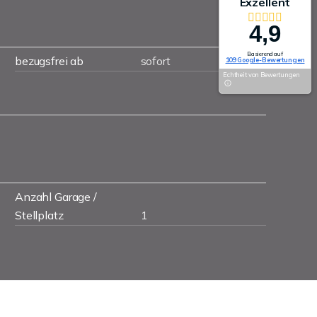
Exzellent
4,9
Basierend auf
bezugsfrei ab
sofort
109 Google-Bewertungen
Echtheit von Bewertungen
Anzahl Garage /
Stellplatz
1