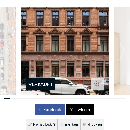
VERKAUFT
Facebook
(Twitter)
Notizblock (
)
merken
drucken