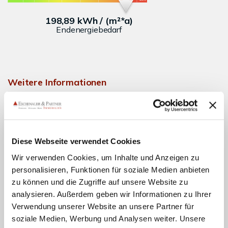
198,89 kWh / (m²*a)
Endenergiebedarf
Weitere Informationen
Wesentlicher Energieträger
Fernwärme
Energieausweis gültig bis
2036-05-25
Diese Webseite verwendet Cookies
Energieausweis Jahrgang
ab dem 1.5.2014
Wir verwenden Cookies, um Inhalte und Anzeigen zu
Energieausweis Werteklasse
F
personalisieren, Funktionen für soziale Medien anbieten
Energieausweis Baujahr
1898
zu können und die Zugriffe auf unsere Website zu
Energieausweis Gebäudeart
Wohngebäude
analysieren. Außerdem geben wir Informationen zu Ihrer
Verwendung unserer Website an unsere Partner für
Heizung
Fernheizung
soziale Medien, Werbung und Analysen weiter. Unsere