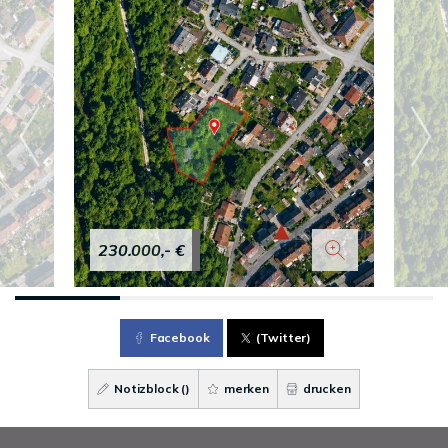
230.000,- €
Facebook
(Twitter)
Notizblock (
)
merken
drucken