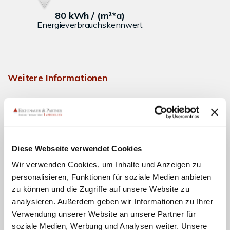
80 kWh / (m²*a)
Energieverbrauchskennwert
Weitere Informationen
Wesentlicher Energieträger
Öl
Energieausweis gültig bis
2032-05-10
Energieausweis Jahrgang
ab dem 1.5.2014
Diese Webseite verwendet Cookies
Energieausweis Werteklasse
C
Wir verwenden Cookies, um Inhalte und Anzeigen zu
Energieausweis Baujahr
1995
personalisieren, Funktionen für soziale Medien anbieten
zu können und die Zugriffe auf unsere Website zu
Energieausweis Gebäudeart
Wohngebäude
analysieren. Außerdem geben wir Informationen zu Ihrer
Heizung
Zentralheizung
Verwendung unserer Website an unsere Partner für
Befeuerung
Öl
soziale Medien, Werbung und Analysen weiter. Unsere