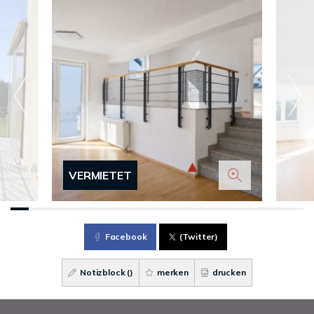
VERMIETET
Facebook
(Twitter)
Notizblock (
)
merken
drucken